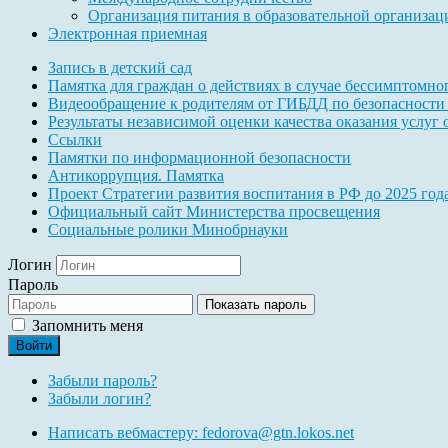
Международное сотрудничество
Организация питания в образовательной организац
Электронная приемная
Запись в детский сад
Памятка для граждан о действиях в случае бессимптомн
Видеообращение к родителям от ГИБДД по безопасности
Результаты независимой оценки качества оказания услуг
Ссылки
Памятки по информационной безопасности
Антикоррупция. Памятка
Проект Стратегии развития воспитания в РФ до 2025 год
Официальный сайт Министерства просвещения
Социальные ролики Минобрнауки
Логин
Пароль
Показать пароль
Запомнить меня
Войти
Забыли пароль?
Забыли логин?
Написать вебмастеру: fedorova@gtn.lokos.net