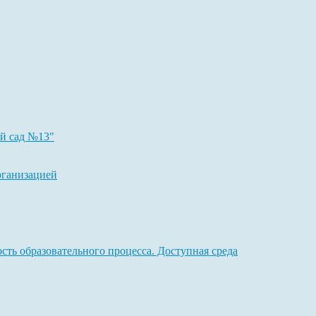
МБДОУ "Центр развития ребенка-детский сад №13"
ий сад №13"
рганизацией
ть образовательного процесса. Доступная среда